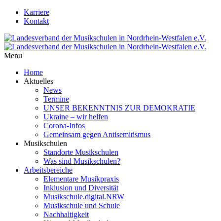
Karriere
Kontakt
Menu
Home
Aktuelles
News
Termine
UNSER BEKENNTNIS ZUR DEMOKRATIE
Ukraine – wir helfen
Corona-Infos
Gemeinsam gegen Antisemitismus
Musikschulen
Standorte Musikschulen
Was sind Musikschulen?
Arbeitsbereiche
Elementare Musikpraxis
Inklusion und Diversität
Musikschule.digital.NRW
Musikschule und Schule
Nachhaltigkeit