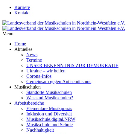
Karriere
Kontakt
Menu
Home
Aktuelles
News
Termine
UNSER BEKENNTNIS ZUR DEMOKRATIE
Ukraine – wir helfen
Corona-Infos
Gemeinsam gegen Antisemitismus
Musikschulen
Standorte Musikschulen
Was sind Musikschulen?
Arbeitsbereiche
Elementare Musikpraxis
Inklusion und Diversität
Musikschule.digital.NRW
Musikschule und Schule
Nachhaltigkeit