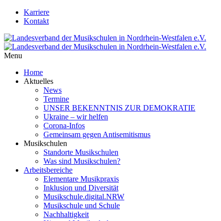
Karriere
Kontakt
Menu
Home
Aktuelles
News
Termine
UNSER BEKENNTNIS ZUR DEMOKRATIE
Ukraine – wir helfen
Corona-Infos
Gemeinsam gegen Antisemitismus
Musikschulen
Standorte Musikschulen
Was sind Musikschulen?
Arbeitsbereiche
Elementare Musikpraxis
Inklusion und Diversität
Musikschule.digital.NRW
Musikschule und Schule
Nachhaltigkeit