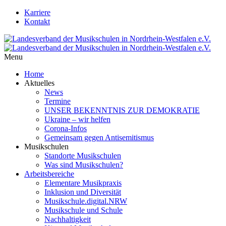
Karriere
Kontakt
Menu
Home
Aktuelles
News
Termine
UNSER BEKENNTNIS ZUR DEMOKRATIE
Ukraine – wir helfen
Corona-Infos
Gemeinsam gegen Antisemitismus
Musikschulen
Standorte Musikschulen
Was sind Musikschulen?
Arbeitsbereiche
Elementare Musikpraxis
Inklusion und Diversität
Musikschule.digital.NRW
Musikschule und Schule
Nachhaltigkeit