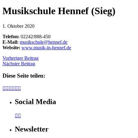
Musikschule Hennef (Sieg)
1. Oktober 2020
Telefon:
02242/888-450
E-Mail:
musikschule@hennef.de
Website:
www.musik-in-hennef.de
Vorheriger Beitrag
Nächster Beitrag
Diese Seite teilen:






Social Media


Newsletter