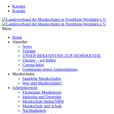
Karriere
Kontakt
Menu
Home
Aktuelles
News
Termine
UNSER BEKENNTNIS ZUR DEMOKRATIE
Ukraine – wir helfen
Corona-Infos
Gemeinsam gegen Antisemitismus
Musikschulen
Standorte Musikschulen
Was sind Musikschulen?
Arbeitsbereiche
Elementare Musikpraxis
Inklusion und Diversität
Musikschule.digital.NRW
Musikschule und Schule
Nachhaltigkeit