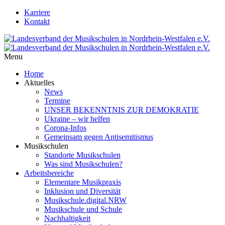
Karriere
Kontakt
Menu
Home
Aktuelles
News
Termine
UNSER BEKENNTNIS ZUR DEMOKRATIE
Ukraine – wir helfen
Corona-Infos
Gemeinsam gegen Antisemitismus
Musikschulen
Standorte Musikschulen
Was sind Musikschulen?
Arbeitsbereiche
Elementare Musikpraxis
Inklusion und Diversität
Musikschule.digital.NRW
Musikschule und Schule
Nachhaltigkeit