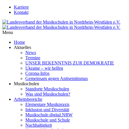
Karriere
Kontakt
Menu
Home
Aktuelles
News
Termine
UNSER BEKENNTNIS ZUR DEMOKRATIE
Ukraine – wir helfen
Corona-Infos
Gemeinsam gegen Antisemitismus
Musikschulen
Standorte Musikschulen
Was sind Musikschulen?
Arbeitsbereiche
Elementare Musikpraxis
Inklusion und Diversität
Musikschule.digital.NRW
Musikschule und Schule
Nachhaltigkeit