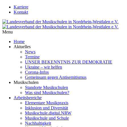
Karriere
Kontakt
Menu
Home
Aktuelles
News
Termine
UNSER BEKENNTNIS ZUR DEMOKRATIE
Ukraine – wir helfen
Corona-Infos
Gemeinsam gegen Antisemitismus
Musikschulen
Standorte Musikschulen
Was sind Musikschulen?
Arbeitsbereiche
Elementare Musikpraxis
Inklusion und Diversität
Musikschule.digital.NRW
Musikschule und Schule
Nachhaltigkeit