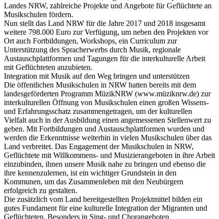
Landes NRW, zahlreiche Projekte und Angebote für Geflüchtete an
Musikschulen fördern.
Nun stellt das Land NRW für die Jahre 2017 und 2018 insgesamt
weitere 798.000 Euro zur Verfügung, um neben den Projekten vor
Ort auch Fortbildungen, Workshops, ein Curriculum zur
Unterstützung des Spracherwerbs durch Musik, regionale
Austauschplattformen und Tagungen für die interkulturelle Arbeit
mit Geflüchteten anzubieten.
Integration mit Musik auf den Weg bringen und unterstützen
Die öffentlichen Musikschulen in NRW hatten bereits mit dem
landesgeförderten Programm MüzikNRW (www.müziknrw.de) zur
interkulturellen Öffnung von Musikschulen einen großen Wissens-
und Erfahrungsschatz zusammengetragen, um der kulturellen
Vielfalt auch in der Ausbildung einen angemessenen Stellenwert zu
geben. Mit Fortbildungen und Austauschplattformen wurden und
werden die Erkenntnisse weiterhin in vielen Musikschulen über das
Land verbreitet. Das Engagement der Musikschulen in NRW,
Geflüchtete mit Willkommens- und Musizierangeboten in ihre Arbeit
einzubinden, ihnen unsere Musik nahe zu bringen und ebenso die
ihre kennenzulernen, ist ein wichtiger Grundstein in den
Kommunen, um das Zusammenleben mit den Neubürgern
erfolgreich zu gestalten.
Die zusätzlich vom Land bereitgestellten Projektmittel bilden ein
gutes Fundament für eine kulturelle Integration der Migranten und
Geflüchteten. Besonders in Sing- und Chorangeboten