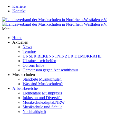
Karriere
Kontakt
Menu
Home
Aktuelles
News
Termine
UNSER BEKENNTNIS ZUR DEMOKRATIE
Ukraine – wir helfen
Corona-Infos
Gemeinsam gegen Antisemitismus
Musikschulen
Standorte Musikschulen
Was sind Musikschulen?
Arbeitsbereiche
Elementare Musikpraxis
Inklusion und Diversität
Musikschule.digital.NRW
Musikschule und Schule
Nachhaltigkeit