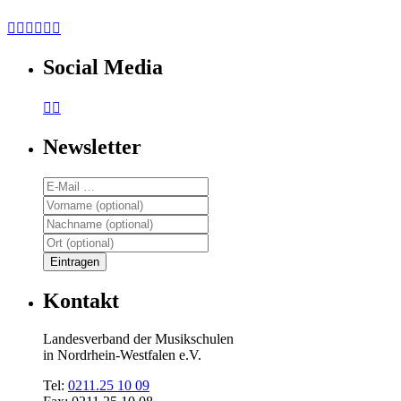






Social Media


Newsletter
Kontakt
Landesverband der Musikschulen
in Nordrhein-Westfalen e.V.
Tel:
0211.25 10 09