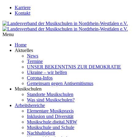
Karriere
Kontakt
Menu
Home
Aktuelles
News
Termine
UNSER BEKENNTNIS ZUR DEMOKRATIE
Ukraine – wir helfen
Corona-Infos
Gemeinsam gegen Antisemitismus
Musikschulen
Standorte Musikschulen
Was sind Musikschulen?
Arbeitsbereiche
Elementare Musikpraxis
Inklusion und Diversität
Musikschule.digital.NRW
Musikschule und Schule
Nachhaltigkeit