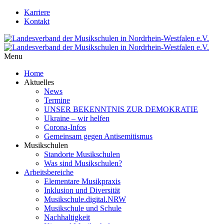
Karriere
Kontakt
Menu
Home
Aktuelles
News
Termine
UNSER BEKENNTNIS ZUR DEMOKRATIE
Ukraine – wir helfen
Corona-Infos
Gemeinsam gegen Antisemitismus
Musikschulen
Standorte Musikschulen
Was sind Musikschulen?
Arbeitsbereiche
Elementare Musikpraxis
Inklusion und Diversität
Musikschule.digital.NRW
Musikschule und Schule
Nachhaltigkeit