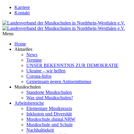
Karriere
Kontakt
Menu
Home
Aktuelles
News
Termine
UNSER BEKENNTNIS ZUR DEMOKRATIE
Ukraine – wir helfen
Corona-Infos
Gemeinsam gegen Antisemitismus
Musikschulen
Standorte Musikschulen
Was sind Musikschulen?
Arbeitsbereiche
Elementare Musikpraxis
Inklusion und Diversität
Musikschule.digital.NRW
Musikschule und Schule
Nachhaltigkeit