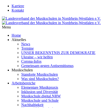
Karriere
Kontakt
Menu
Home
Aktuelles
News
Termine
UNSER BEKENNTNIS ZUR DEMOKRATIE
Ukraine – wir helfen
Corona-Infos
Gemeinsam gegen Antisemitismus
Musikschulen
Standorte Musikschulen
Was sind Musikschulen?
Arbeitsbereiche
Elementare Musikpraxis
Inklusion und Diversität
Musikschule.digital.NRW
Musikschule und Schule
Nachhaltigkeit