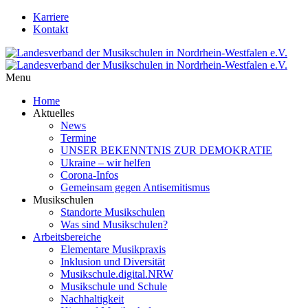
Karriere
Kontakt
Menu
Home
Aktuelles
News
Termine
UNSER BEKENNTNIS ZUR DEMOKRATIE
Ukraine – wir helfen
Corona-Infos
Gemeinsam gegen Antisemitismus
Musikschulen
Standorte Musikschulen
Was sind Musikschulen?
Arbeitsbereiche
Elementare Musikpraxis
Inklusion und Diversität
Musikschule.digital.NRW
Musikschule und Schule
Nachhaltigkeit