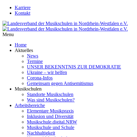
Karriere
Kontakt
Menu
Home
Aktuelles
News
Termine
UNSER BEKENNTNIS ZUR DEMOKRATIE
Ukraine – wir helfen
Corona-Infos
Gemeinsam gegen Antisemitismus
Musikschulen
Standorte Musikschulen
Was sind Musikschulen?
Arbeitsbereiche
Elementare Musikpraxis
Inklusion und Diversität
Musikschule.digital.NRW
Musikschule und Schule
Nachhaltigkeit