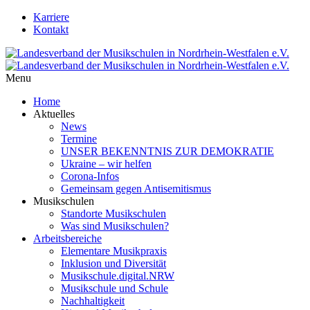
Karriere
Kontakt
Menu
Home
Aktuelles
News
Termine
UNSER BEKENNTNIS ZUR DEMOKRATIE
Ukraine – wir helfen
Corona-Infos
Gemeinsam gegen Antisemitismus
Musikschulen
Standorte Musikschulen
Was sind Musikschulen?
Arbeitsbereiche
Elementare Musikpraxis
Inklusion und Diversität
Musikschule.digital.NRW
Musikschule und Schule
Nachhaltigkeit