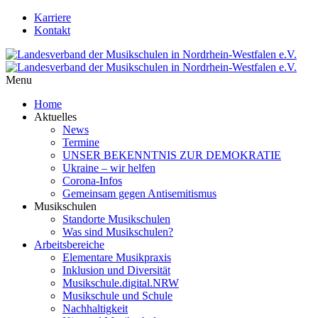
Karriere
Kontakt
Menu
Home
Aktuelles
News
Termine
UNSER BEKENNTNIS ZUR DEMOKRATIE
Ukraine – wir helfen
Corona-Infos
Gemeinsam gegen Antisemitismus
Musikschulen
Standorte Musikschulen
Was sind Musikschulen?
Arbeitsbereiche
Elementare Musikpraxis
Inklusion und Diversität
Musikschule.digital.NRW
Musikschule und Schule
Nachhaltigkeit