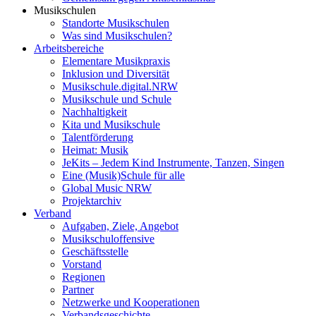
Musikschulen
Standorte Musikschulen
Was sind Musikschulen?
Arbeitsbereiche
Elementare Musikpraxis
Inklusion und Diversität
Musikschule.digital.NRW
Musikschule und Schule
Nachhaltigkeit
Kita und Musikschule
Talentförderung
Heimat: Musik
JeKits – Jedem Kind Instrumente, Tanzen, Singen
Eine (Musik)Schule für alle
Global Music NRW
Projektarchiv
Verband
Aufgaben, Ziele, Angebot
Musikschuloffensive
Geschäftsstelle
Vorstand
Regionen
Partner
Netzwerke und Kooperationen
Verbandsgeschichte